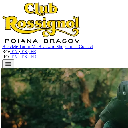
Biciclete
Tururi MTB
Cazare
Shop
Jurnal
Contact
RO
·
EN
·
ES
·
FR
RO
·
EN
·
ES
·
FR