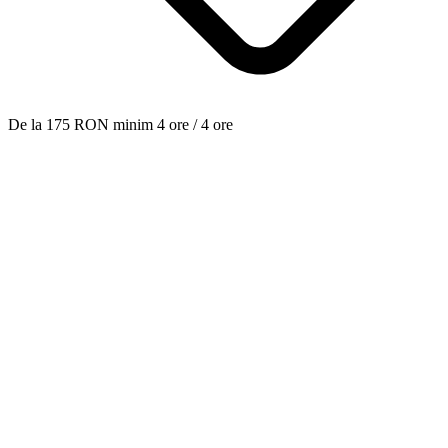
De la
175
RON
minim 4 ore
/ 4 ore
—
din această categorie.