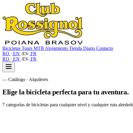
Bicicletas
Tours MTB
Alojamiento
Tienda
Diario
Contacto
RO
·
EN
·
ES
·
FR
RO
·
EN
·
ES
·
FR
—
Catálogo · Alquileres
Elige la bicicleta
perfecta para tu aventura.
7 categorías de bicicletas para cualquier nivel y cualquier ruta alred