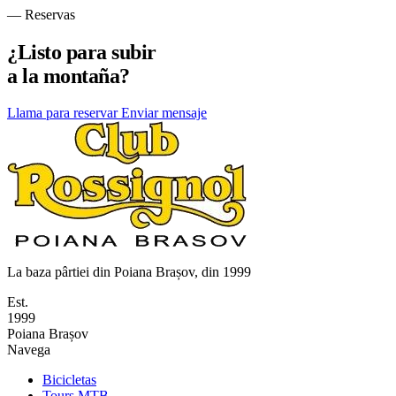
Leer el artículo →
—
Reservas
¿Listo para subir
a la montaña?
Llama para reservar
Enviar mensaje
La baza pârtiei din Poiana Brașov, din 1999
Est.
1999
Poiana Brașov
Navega
Bicicletas
Tours MTB