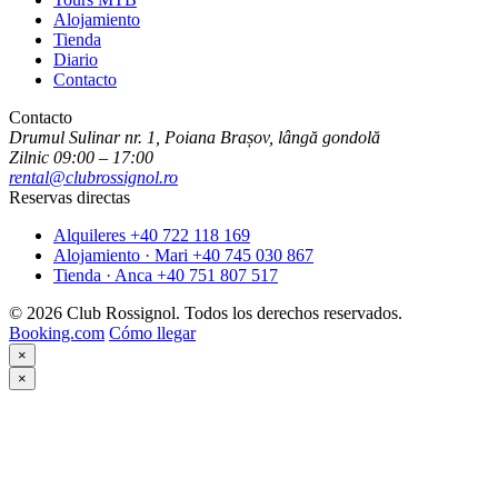
Alojamiento
Tienda
Diario
Contacto
Contacto
Drumul Sulinar nr. 1, Poiana Brașov, lângă gondolă
Zilnic 09:00 – 17:00
rental@clubrossignol.ro
Reservas directas
Alquileres
+40 722 118 169
Alojamiento · Mari
+40 745 030 867
Tienda · Anca
+40 751 807 517
© 2026 Club Rossignol. Todos los derechos reservados.
Booking.com
Cómo llegar
×
×