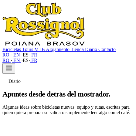
Bicicletas
Tours MTB
Alojamiento
Tienda
Diario
Contacto
RO
·
EN
·
ES
·
FR
RO
·
EN
·
ES
·
FR
—
Diario
Apuntes
desde detrás del mostrador.
Algunas ideas sobre bicicletas nuevas, equipo y rutas, escritas para
quien quiera preparar su salida o simplemente leer algo con el café.